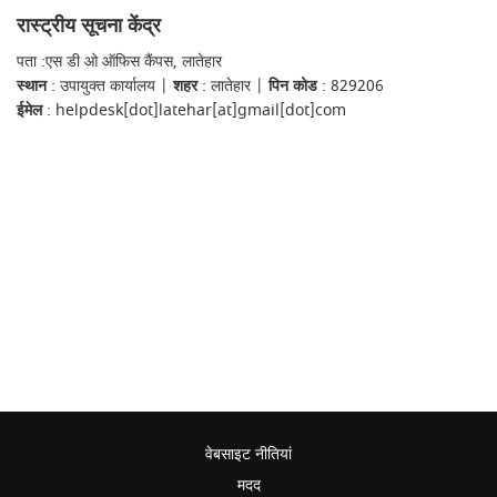
रास्ट्रीय सूचना केंद्र
पता :एस डी ओ ऑफिस कैंपस, लातेहार
स्थान
: उपायुक्त कार्यालय |
शहर
: लातेहार |
पिन कोड
: 829206
ईमेल
: helpdesk[dot]latehar[at]gmail[dot]com
वेबसाइट नीतियां
मदद