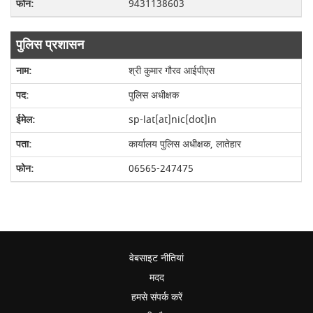
9431138603
पुलिस प्रशासन
श्री कुमार गौरव आईपीएस
पुलिस अधीक्षक
sp-lat[at]nic[dot]in
कार्यालय पुलिस अधीक्षक, लातेहार
06565-247475
वेबसाइट नीतियां
मदद
हमसे संपर्क करें