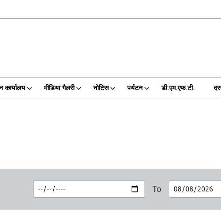
न कार्यालय
मीडिया गैलरी
नोटिस
पर्यटन
डी.एम.एफ.टी.
दस
To