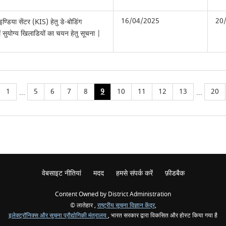
16/04/2025
20
इण्डिया सेंटर (KIS) हेतु डे-बोडिंग
में सुयोग्य खिलाडियों का चयन हेतु सूचना |
1
5
6
7
8
9
10
11
12
13
20
...
...
वेबसाइट नीतियां
मदद
हमसे संपर्क करें
फ़ीडबैक
Content Owned by District Administration
© लातेहार ,
राष्ट्रीय सूचना विज्ञान केंद्र
,
इलेक्ट्रॉनिक्स और सूचना प्रौद्योगिकी मंत्रालय
, भारत सरकार द्वारा विकसित और होस्ट किया गया है